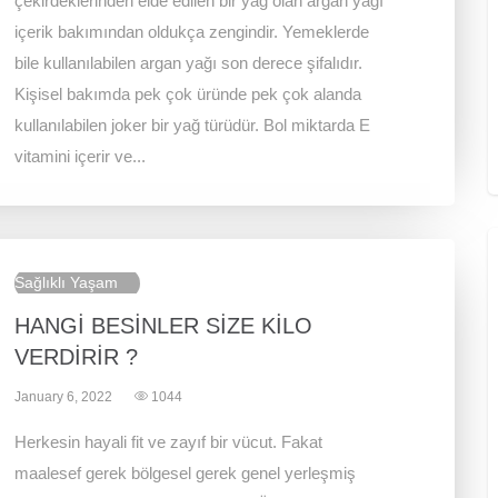
çekirdeklerinden elde edilen bir yağ olan argan yağı
içerik bakımından oldukça zengindir. Yemeklerde
bile kullanılabilen argan yağı son derece şifalıdır.
Kişisel bakımda pek çok üründe pek çok alanda
kullanılabilen joker bir yağ türüdür. Bol miktarda E
vitamini içerir ve...
Sağlıklı Yaşam
HANGİ BESİNLER SİZE KİLO
VERDİRİR ?
January 6, 2022
1044
Herkesin hayali fit ve zayıf bir vücut. Fakat
maalesef gerek bölgesel gerek genel yerleşmiş