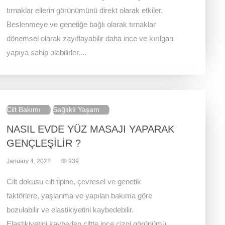
tırnaklar ellerin görünümünü direkt olarak etkiler.
Beslenmeye ve genetiğe bağlı olarak tırnaklar
dönemsel olarak zayıflayabilir daha ince ve kırılgan
yapıya sahip olabilirler....
Cilt Bakımı
Sağlıklı Yaşam
NASIL EVDE YÜZ MASAJI YAPARAK
GENÇLEŞİLİR ?
January 4, 2022
939
Cilt dokusu cilt tipine, çevresel ve genetik
faktörlere, yaşlanma ve yapılan bakıma göre
bozulabilir ve elastikiyetini kaybedebilir.
Elastikiyetini kaybeden ciltte ince çizgi görünümü