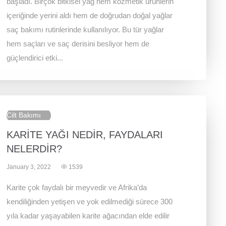
başladı. Birçok bitkisel yağ hem kozmetik ürünlerin
içeriğinde yerini aldı hem de doğrudan doğal yağlar
saç bakımı rutinlerinde kullanılıyor. Bu tür yağlar
hem saçları ve saç derisini besliyor hem de
güçlendirici etki...
Cilt Bakımı
KARİTE YAĞI NEDİR, FAYDALARI
NELERDİR?
January 3, 2022
1539
Karite çok faydalı bir meyvedir ve Afrika’da
kendiliğinden yetişen ve yok edilmediği sürece 300
yıla kadar yaşayabilen karite ağacından elde edilir