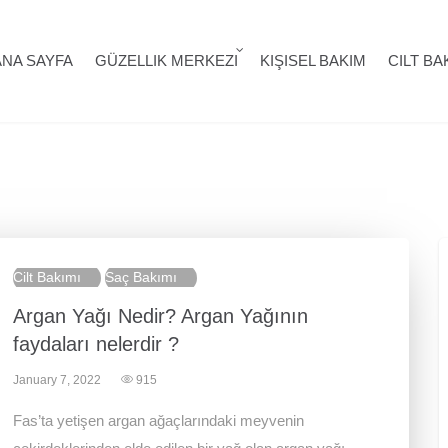
ANA SAYFA
GÜZELLIK MERKEZI
KIŞISEL BAKIM
CILT BA
Cilt Bakımı
Saç Bakımı
Argan Yağı Nedir? Argan Yağının
faydaları nelerdir ?
January 7, 2022
915
Fas’ta yetişen argan ağaçlarındaki meyvenin